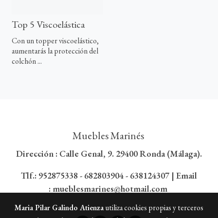
Top 5 Viscoelástica
Con un topper viscoelástico,
aumentarás la protección del
colchón ...
Muebles Marinés
Dirección : Calle Genal, 9. 29400 Ronda (Málaga).
Tlf.:
952875338
- 682803904 - 638124307 | Email
:
mueblesmarines@hotmail.com
Maria Pilar Galindo Atienza
utiliza cookies propias y terceros