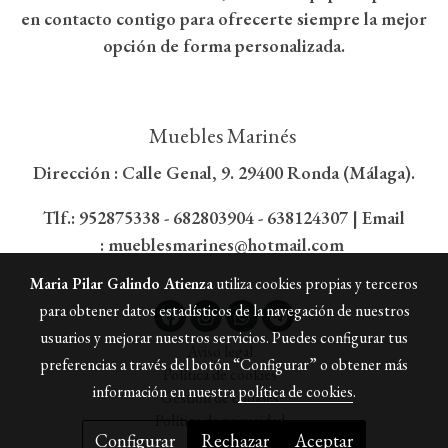
en contacto contigo para ofrecerte siempre la mejor
opción de forma personalizada.
Muebles Marinés
Dirección : Calle Genal, 9. 29400 Ronda (Málaga).
Tlf.:
952875338
- 682803904 - 638124307 | Email
:
mueblesmarines@hotmail.com
Maria Pilar Galindo Atienza
utiliza cookies propias y terceros
para obtener datos estadísticos de la navegación de nuestros
usuarios y mejorar nuestros servicios. Puedes configurar tus
Aviso legal
preferencias a través del botón “Configurar” o obtener más
Política de cookies
información en nuestra
política de cookies
.
Gestión de cookies
Política de privacidad
Configurar
Rechazar
Aceptar