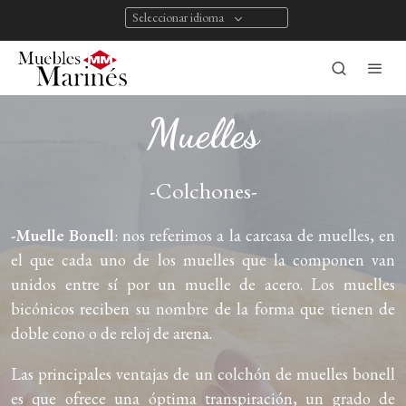
Seleccionar idioma
Muelles
-Colchones-
-Muelle Bonell
: nos referimos a la carcasa de muelles, en
el que cada uno de los muelles que la componen van
unidos entre sí por un muelle de acero. Los muelles
bicónicos reciben su nombre de la forma que tienen de
doble cono o de reloj de arena.
Las principales ventajas de un colchón de muelles bonell
es que ofrece una óptima transpiración, un grado de